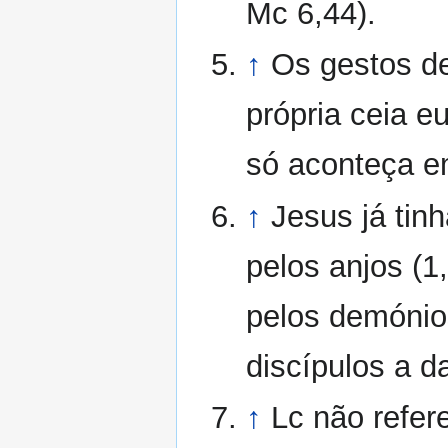
Mc 6,44).
↑
Os gestos de
própria ceia e
só aconteça e
↑
Jesus já tin
pelos anjos (1
pelos demónios
discípulos a da
↑
Lc não refer