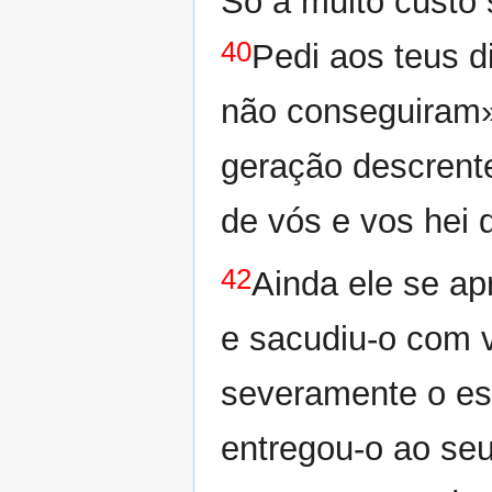
Só a muito custo 
40
Pedi aos teus 
não conseguiram
geração descrente
de vós e vos hei d
42
Ainda ele se ap
e sacudiu-o com v
severamente o esp
entregou-o ao seu