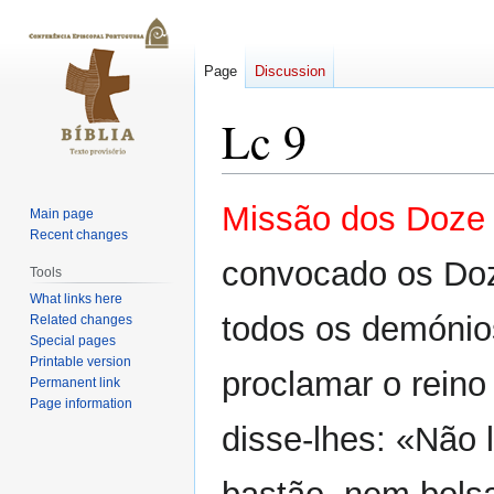
Page
Discussion
Lc 9
Jump
Jump
Missão dos Doze 
Main page
to
to
Recent changes
navigation
search
convocado os Doz
Tools
What links here
todos os demónio
Related changes
Special pages
Printable version
proclamar o reino
Permanent link
Page information
disse-lhes: «Não 