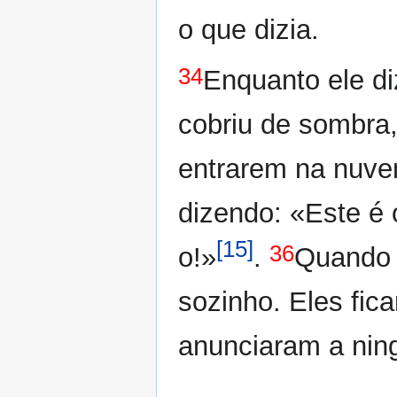
o que dizia.
34
Enquanto ele di
cobriu de sombra
entrarem na nuv
dizendo: «Este é o
[15]
36
o!»
.
Quando 
sozinho. Eles fic
anunciaram a nin