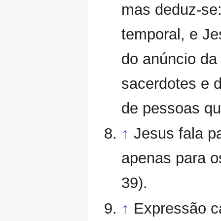
mas deduz-se
temporal, e Je
do anúncio da 
sacerdotes e d
de pessoas qu
↑
Jesus fala p
apenas para os
39).
↑
Expressão ca