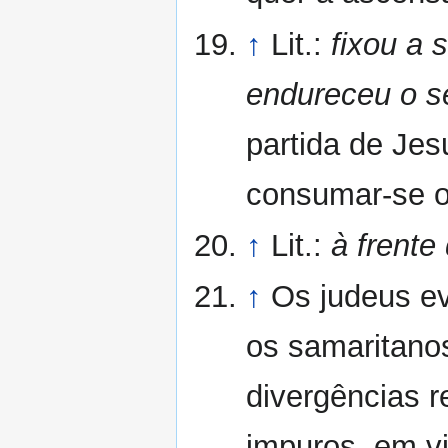
↑
Lit.:
fixou a 
endureceu o s
partida de Jes
consumar-se o 
↑
Lit.:
à frente
↑
Os judeus ev
os samaritanos
divergências r
impuros, em v