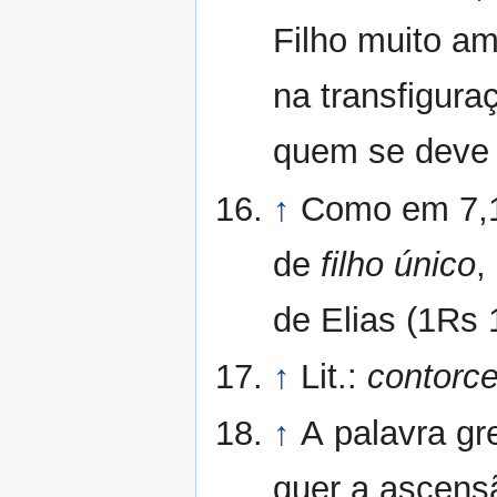
Filho muito am
na transfigura
quem se deve e
↑
Como em 7,12
de
filho único
,
de Elias (1Rs 
↑
Lit.:
contorc
↑
A palavra g
quer a ascens