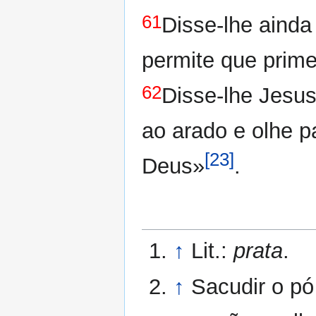
61
Disse-lhe ainda
permite que prim
62
Disse-lhe Jesu
ao arado e olhe pa
[23]
Deus»
.
↑
Lit.:
prata
.
↑
Sacudir o pó