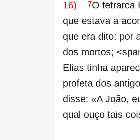
7
16) –
O tetrarca 
que estava a aco
que era dito: por
dos mortos; <span
Elias tinha aparec
profeta dos antig
disse: «A João, e
qual ouço tais co