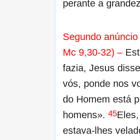
perante a grande
Segundo anúncio d
Mc 9,30-32) –
Est
fazia, Jesus diss
vós, ponde nos vo
do Homem está pr
45
homens».
Eles,
estava-lhes vela