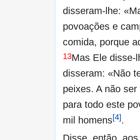
disseram-lhe: «M
povoações e camp
comida, porque a
13
Mas Ele disse-l
disseram: «Não t
peixes. A não se
para todo este p
[4]
mil homens
.
Disse, então, aos