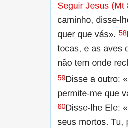
Seguir Jesus (Mt 
caminho, disse-lh
58
quer que vás».
tocas, e as aves
não tem onde recl
59
Disse a outro: 
permite-me que vá
60
Disse-lhe Ele: 
seus mortos. Tu, 