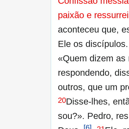
Confissão messiâ
paixão e ressurre
aconteceu que, e
Ele os discípulos.
«Quem dizem as 
respondendo, diss
outros, que um pr
20
Disse-lhes, ent
sou?». Pedro, res
[6]