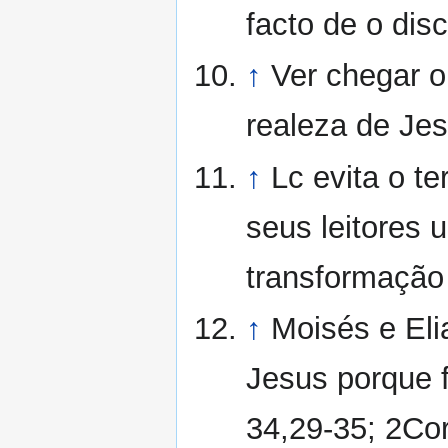
facto de o dis
↑
Ver chegar o
realeza de Jes
↑
Lc evita o t
seus leitores 
transformação 
↑
Moisés e Eli
Jesus porque 
34,29-35; 2Cor