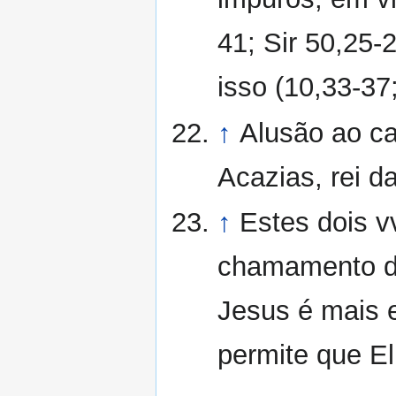
41; Sir 50,25-
isso (10,33-37
↑
Alusão ao ca
Acazias, rei d
↑
Estes dois v
chamamento de
Jesus é mais e
permite que E