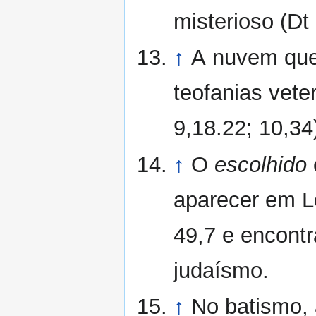
misterioso (Dt
↑
A nuvem que
teofanias vete
9,18.22; 10,34
↑
O
escolhido
aparecer em L
49,7 e encontr
judaísmo.
↑
No batismo,