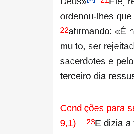
21
Deus»
.
Ele, 
ordenou-lhes que
22
afirmando: «É 
muito, ser rejeit
sacerdotes e pelo
terceiro dia ressu
Condições para se
23
9,1) –
E dizia a