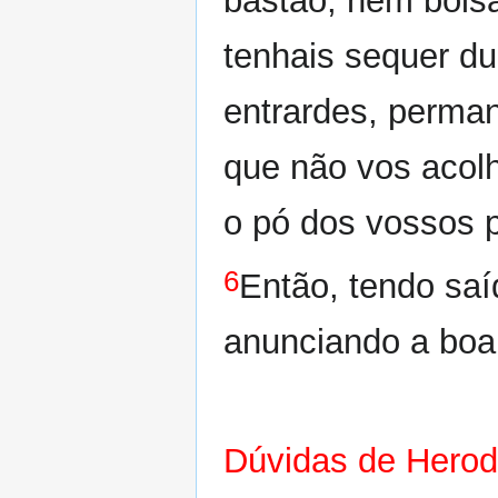
bastão, nem bols
tenhais sequer du
entrardes, perman
que não vos acol
o pó dos vossos 
6
Então, tendo sa
anunciando a boa 
Dúvidas de Herod