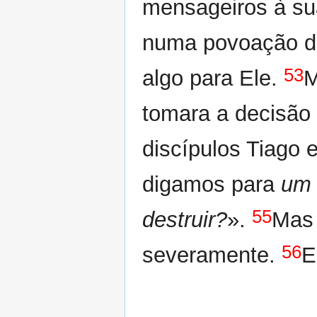
mensageiros à su
numa povoação de
53
algo para Ele.
M
tomara a decisão 
discípulos Tiago 
digamos para
um 
55
destruir?
».
Mas 
56
severamente.
E