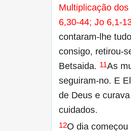
Multiplicação dos
6,30-44; Jo 6,1-1
contaram-lhe tudo
consigo, retirou
11
Betsaida.
As mu
seguiram-no. E El
de Deus e curava
cuidados.
12
O dia começou a