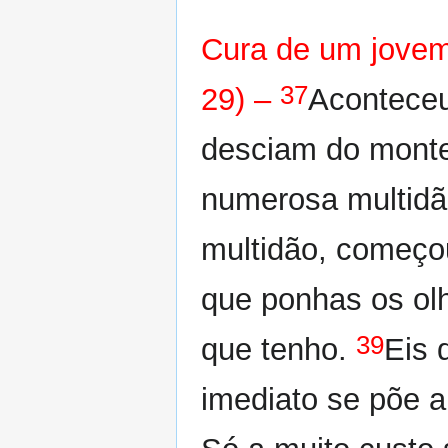
Cura de um jovem
37
29) –
Aconteceu
desciam do monte
numerosa multid
multidão, começou
que ponhas os olh
39
que tenho.
Eis 
imediato se põe a 