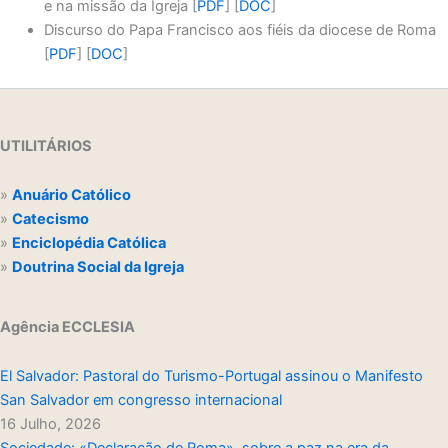
e na missão da Igreja [
PDF
] [
DOC
]
Discurso do Papa Francisco aos fiéis da diocese de Roma
[
PDF
] [
DOC
]
UTILITÁRIOS
»
Anuário Católico
»
Catecismo
»
Enciclopédia Católica
»
Doutrina Social da Igreja
Agência ECCLESIA
El Salvador: Pastoral do Turismo-Portugal assinou o Manifesto
San Salvador em congresso internacional
16 Julho, 2026