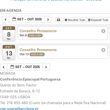
EM AGENDA
SET – OUT 2026
Recolher Tudo
Expandir Tudo
SET
Conselho Permanente
8
Set 8
todo o dia
Ter
OUT
Conselho Permanente
13
Out 13
todo o dia
Ter
SET – OUT 2026
MORADA
Conferência Episcopal Portuguesa
Quinta do Bom Pastor
Estrada da Buraca, 8-12
1549-025 LISBOA
Tel. 218 855 460 (Custo da chamada para a Rede fixa Nacional)
cep.sgeral@ecclesia.pt