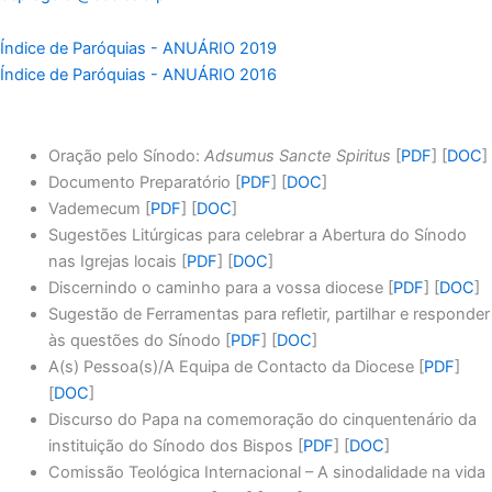
Índice de Paróquias - ANUÁRIO 2019
Índice de Paróquias - ANUÁRIO 2016
Oração pelo Sínodo:
Adsumus Sancte Spiritus
[
PDF
] [
DOC
]
Documento Preparatório [
PDF
] [
DOC
]
Vademecum [
PDF
] [
DOC
]
Sugestões Litúrgicas para celebrar a Abertura do Sínodo
nas Igrejas locais [
PDF
] [
DOC
]
Discernindo o caminho para a vossa diocese [
PDF
] [
DOC
]
Sugestão de Ferramentas para refletir, partilhar e responder
às questões do Sínodo [
PDF
] [
DOC
]
A(s) Pessoa(s)/A Equipa de Contacto da Diocese [
PDF
]
[
DOC
]
Discurso do Papa na comemoração do cinquentenário da
instituição do Sínodo dos Bispos [
PDF
] [
DOC
]
Comissão Teológica Internacional – A sinodalidade na vida